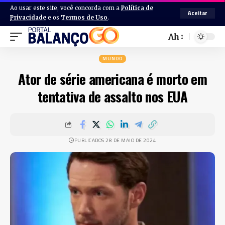
Ao usar este site, você concorda com a
Política de
Aceitar
Privacidade
e os
Termos de Uso
.
Ah
MUNDO
Ator de série americana é morto em
tentativa de assalto nos EUA
PUBLICADOS 28 DE MAIO DE 2024