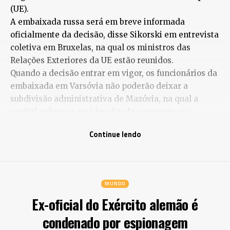
(UE).
A embaixada russa será em breve informada
oficialmente da decisão, disse Sikorski em entrevista
coletiva em Bruxelas, na qual os ministros das
Relações Exteriores da UE estão reunidos.
Quando a decisão entrar em vigor, os funcionários da
embaixada em Varsóvia não poderão deixar a
subdivisão administrativa de Mazóvia, na qual a
capital polonesa está localizada, enquanto os
funcionários do consulado só poderão se deslocar
Continue lendo
dentro de suas respectivas regiões.
“Esperamos que outros (países) sigam nosso
exemplo”, afirmou o ministro, que enfatizou que as
medidas não afetarão o embaixador russo.
MUNDO
De acordo com Sikorski, há evidências de que o
Ex-oficial do Exército alemão é
Estado russo está envolvido na preparação de atos de
sabotagem em uma “campanha” distribuída por toda
condenado por espionagem
a União Europeia.