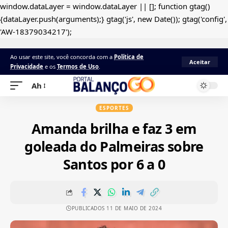
window.dataLayer = window.dataLayer || []; function gtag()
{dataLayer.push(arguments);} gtag('js', new Date()); gtag('config',
'AW-18379034217');
Ao usar este site, você concorda com a
Política de
Aceitar
Privacidade
e os
Termos de Uso
.
Ah
ESPORTES
Amanda brilha e faz 3 em
goleada do Palmeiras sobre
Santos por 6 a 0
PUBLICADOS 11 DE MAIO DE 2024