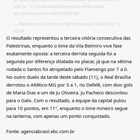
vibrar
#AvantiPalestrinas
#PALxSAN
pic.twitter.com/uMHzhS5ZuB
— Palmeiras Feminino (@Palmeiras_FEM)
May 11,
2024
O resultado representou a terceira vitória consecutiva das
Palestrinas, enquanto o time da Vila Belmiro vive fase
exatamente oposta: a terceira derrota seguida foi a
segunda por diferença dilatada no placar, já que na sétima
rodada o Santos foi atropelado pelo Flamengo por 7 a 0.
No outro duelo da tarde deste sábado (11), o Real Brasília
derrotou o Atlético-MG por 3 a 1, no Defelê, com dois gols
de Maria Dias e um de Ju Oliveira. Ju Pacheco descontou
para o Galo. Com o resultado, a equipe da capital pulou
para 10 pontos, em 11º, enquanto o time mineiro segue
na lanterna, com apenas um ponto conquistado.
Fonte: agenciabrasil.ebc.com.br