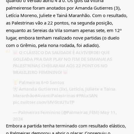
quando o Verdão abriu 4 a 0. Os gols da vitória
palmeirense foram anotados por Amanda Gutierres (3),
Letícia Moreno, Juliete e Tainá Maranhão. Com o resultado,
as Palestrinas vão a 22 pontos, na segunda posição,
enquanto as Sereias da Vila somam apenas sete, em 12º
lugar, embora tenham realizado nove partidas (o duelo
com o Grêmio, pela nona rodada, foi adiado).
O CLÁSSICO DA SAUDADE É ALVIVERDE! QUE
GOLEADA PRA DAR PLAY NO FIM DE SEMANA! AS
PALESTRINAS CHEGARAM AOS 22 PONTOS NO
BRASILEIRO FEMININO!
Palmeiras 6×0 Santos
Amanda Gutierres (3x), Letícia, Juliete e Taina
Maranhão
#AvantiPalestrinas
#PALxSAN
pic.twitter.com/MVGtsUTuTP
— Palmeiras Feminino (@Palmeiras_FEM)
May 11,
2024
Embora a partida tenha terminado com resultado elástico,
o Palmeiras demorou a abrir o placar. Conseguiu o