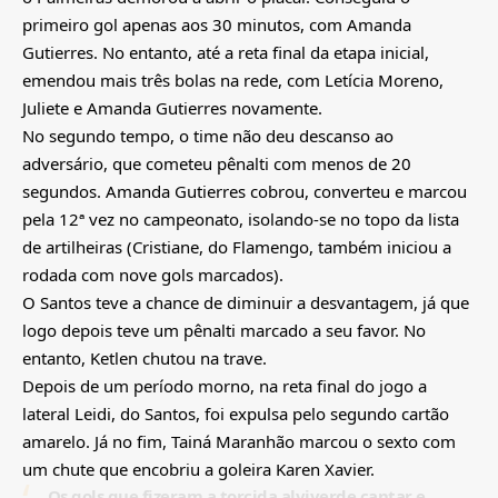
primeiro gol apenas aos 30 minutos, com Amanda
Gutierres. No entanto, até a reta final da etapa inicial,
emendou mais três bolas na rede, com Letícia Moreno,
Juliete e Amanda Gutierres novamente.
No segundo tempo, o time não deu descanso ao
adversário, que cometeu pênalti com menos de 20
segundos. Amanda Gutierres cobrou, converteu e marcou
pela 12ª vez no campeonato, isolando-se no topo da lista
de artilheiras (Cristiane, do Flamengo, também iniciou a
rodada com nove gols marcados).
O Santos teve a chance de diminuir a desvantagem, já que
logo depois teve um pênalti marcado a seu favor. No
entanto, Ketlen chutou na trave.
Depois de um período morno, na reta final do jogo a
lateral Leidi, do Santos, foi expulsa pelo segundo cartão
amarelo. Já no fim, Tainá Maranhão marcou o sexto com
um chute que encobriu a goleira Karen Xavier.
Os gols que fizeram a torcida alviverde cantar e