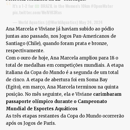
It’s a 1-2 for
BRAZIL in the Women’s 10km
#OpenWater
pic.twitter.com/WelVHI3Rus
— World Aquatics (@WorldAquatics)
May 24, 2024
Ana Marcela e Viviane já haviam subido ao pódio
juntas ano passado, nos Jogos Pan-Americanos de
Santiago (Chile), quando foram prata e bronze,
respectivamente.
Com o ouro de hoje, Ana Marcela ampliou para 18 o
total de medalhas em competições mundiais. A etapa
italiana da Copa do Mundo é a segunda de um total
de cinco. A etapa de abertura foi em Soma Bay
(Egito), em março, Ana Marcela terminou na quinta
posição. No mês seguinte, ela e Viviane
carimbaram
passaporte olímpico durante o Campeonato
Mundial de Esportes Aquáticos
As três etapas restantes da Copa do Mundo ocorrerão
após os Jogos de Paris.