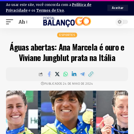
Ao usar este site, você concorda com a
Política de
Aceitar
Privacidade
e os
Termos de Uso
.
Ah
ESPORTES
Águas abertas: Ana Marcela é ouro e
Viviane Jungblut prata na Itália
PUBLICADOS 24 DE MAIO DE 2024