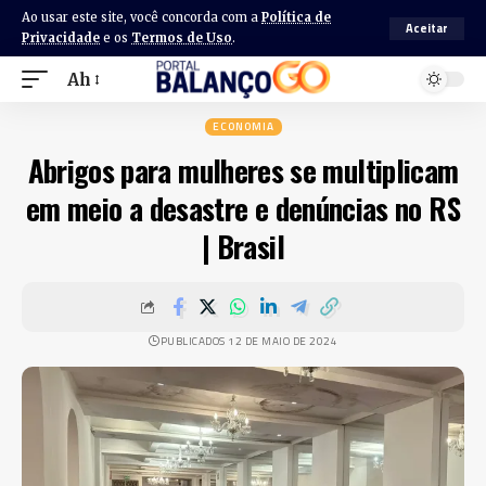
Ao usar este site, você concorda com a
Política de
Aceitar
Privacidade
e os
Termos de Uso
.
Ah
ECONOMIA
Abrigos para mulheres se multiplicam
em meio a desastre e denúncias no RS
| Brasil
PUBLICADOS 12 DE MAIO DE 2024