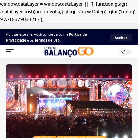
window.dataLayer = window.dataLayer || []; function gtag()
{dataLayer.push(arguments);} gtag('js' new Date()); gtag('config'
'AW-18379034217');
Ao usar este site, você concorda com a
Política de
Aceitar
Privacidade
e os
Termos de Uso
.