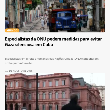
MUNDO
Especialistas da ONU pedem medidas para evitar
Gaza silenciosa em Cuba
Especialistas em direitos humanos das Nações Unidas (ONU) condenaram,
nesta quinta-feira (6),
…
7 DE AGOSTO DE 2026